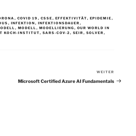
ORONA
,
COVID 19
,
CSSE
,
EFFEKTIVITÄT
,
EPIDEMIE
,
OUS
,
INFEKTION
,
INFEKTIONSDAUER
,
MODELL
,
MODELL
,
MODELLIERUNG
,
OUR WORLD IN
T KOCH-INSTITUT
,
SARS-COV-2
,
SEIR
,
SOLVER
,
WEITER
Nächster
Beitrag
Microsoft Certified Azure AI Fundamentals