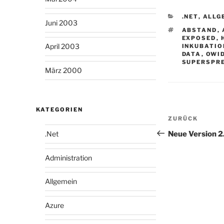
KATEGORIE
.NET
,
ALLG
Juni 2003
SCHLAGWÖ
ABSTAND
,
EXPOSED
,
April 2003
INKUBATI
DATA
,
OWI
SUPERSPR
März 2000
KATEGORIEN
Beitragsn
Vorheriger
ZURÜCK
Beitrag
Neue Version 2
.Net
Administration
Allgemein
Azure