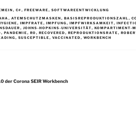
N
EMEIN
,
C#
,
FREEWARE
,
SOFTWAREENTWICKLUNG
RTER
AHA
,
ATEMSCHUTZMASKEN
,
BASISREPRODUKTIONSZAHL
,
C
HYGIENE
,
IMPFRATE
,
IMPFUNG
,
IMPFWIRKSAMKEIT
,
INFECTI
ONSDAUER
,
JOHNS-HOPKINS-UNIVERSITÄT
,
KOMPARTIMENT-
D
,
PANDEMIE
,
R0
,
RECOVERED
,
REPRODUKTIONSRATE
,
ROBER
EADING
,
SUSCEPTIBLE
,
VACCINATED
,
WORKBENCH
avigation
.0 der Corona SEIR Workbench