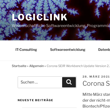
Zum
Inhalt
LOGICLINK
springen
Wissenschaftliche Softwareentwicklung, Programmier
IT-Consulting
Softwareentwicklung
Datenb
Startseite
»
Allgemein
»
Corona SEIR Workbench Update Version 2.
VERÖFFENTLI
28. MÄRZ 2021
Suchen
AM
Suchen
Corona S
nach:
Mitte März star
der der nicht-
NEUESTE BEITRÄGE
Biontech/Pfize