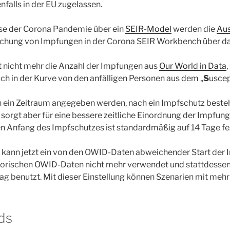
nfalls in der EU zugelassen.
se der Corona Pandemie über ein
SEIR-Model
werden die
Aus
echung von Impfungen in der Corona SEIR Workbench über 
t nicht mehr die Anzahl der Impfungen aus
Our World in Data
uch in der Kurve von den anfälligen Personen aus dem „
S
uscep
n ein Zeitraum angegeben werden, nach ein Impfschutz besteh
sorgt aber für eine bessere zeitliche Einordnung der Impfung
en Anfang des Impfschutzes ist standardmäßig auf 14 Tage fe
 kann jetzt ein von den OWID-Daten abweichender Start der I
torischen OWID-Daten nicht mehr verwendet und stattdesse
ag benutzt. Mit dieser Einstellung können Szenarien mit me
ds