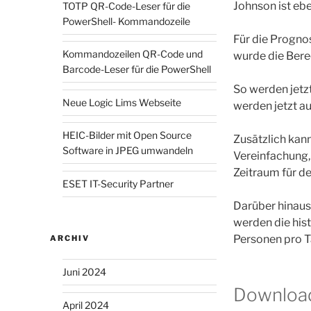
Johnson ist ebe
TOTP QR-Code-Leser für die
PowerShell- Kommandozeile
Für die Progno
Kommandozeilen QR-Code und
wurde die Ber
Barcode-Leser für die PowerShell
So werden jetz
Neue Logic Lims Webseite
werden jetzt a
HEIC-Bilder mit Open Source
Zusätzlich kan
Software in JPEG umwandeln
Vereinfachung, 
Zeitraum für d
ESET IT-Security Partner
Darüber hinaus
werden die his
Personen pro T
ARCHIV
Juni 2024
Downloa
April 2024