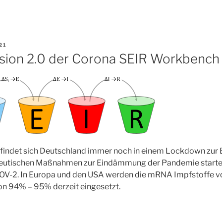
CHT
21
sion 2.0 der Corona SEIR Workbench
efindet sich Deutschland immer noch in einem Lockdown zu
eutischen Maßnahmen zur Eindämmung der Pandemie starte
V-2. In Europa und den USA werden die mRNA Impfstoffe vo
n 94% – 95% derzeit eingesetzt.