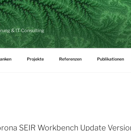
ung & IT-Consulting
anken
Projekte
Referenzen
Publikationen
CHT
rona SEIR Workbench Update Version