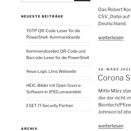
Das Robert Koch
CSV_Datei auf 
NEUESTE BEITRÄGE
Deutschland.
TOTP QR-Code-Leser für die
„Neues
PowerShell- Kommandozeile
weiterlesen
Corona
Kommandozeilen QR-Code und
SEIR
Barcode-Leser für die PowerShell
Workbench
Update
VERÖFFENTLI
28. MÄRZ 2021
Neue Logic Lims Webseite
Version
AM
Corona S
2.3.0“
HEIC-Bilder mit Open Source
Mitte März star
Software in JPEG umwandeln
der der nicht-
Biontech/Pfize
ESET IT-Security Partner
Johnson ist ebe
„Corona
weiterlesen
ARCHIV