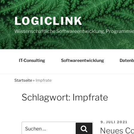
Zum
Inhalt
LOGICLINK
springen
Wissenschaftliche Softwareentwicklung, Programmier
IT-Consulting
Softwareentwicklung
Datenb
Startseite
»
Impfrate
Schlagwort:
Impfrate
VERÖFFENTLI
9. JULI 2021
Suchen
AM
Suchen
Neues Co
nach: