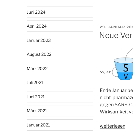
SEIR
Workbench
Juni 2024
Update
Version
April 2024
VERÖFFENTLI
29. JANUAR 20
2.2.0“
AM
Neue Ver
Januar 2023
August 2022
März 2022
Juli 2021
Ende Januar b
Juni 2021
nicht-pharmaz
gegen SARS-CO
März 2021
Wirksamkeit vo
Januar 2021
„Neue
weiterlesen
Version