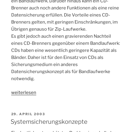
ein Bandlaufwerk. Darüber hinaus kann ein CD-
Brenner auch noch andere Funktionen als eine reine
Datensicherung erfüllen. Die Vorteile eines CD-
Brenners gelten, mit geringen Einschränkungen, im
Übrigen genauso für Zip-Laufwerke.
Es gibt jedoch auch einen gravierenden Nachteil
eines CD-Brenners gegenüber einem Bandlaufwerk:
CDs haben eine wesentlich geringere Kapazität als
Bänder. Daher ist für den Einsatz von CDs als
Sicherungsmedium ein anderes
Datensicherungskonzept als für Bandlaufwerke
notwendig.
„Backupskript
weiterlesen
für
CD-
R“
VERÖFFENTLICHT
29. APRIL 2003
AM
Systemsicherungskonzepte