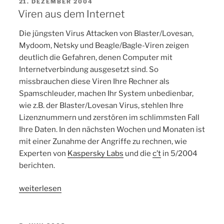
backup
VERÖFFENTLICHT
21. DEZEMBER 2004
AM
with
Viren aus dem Internet
on-
Die jüngsten Virus Attacken von Blaster/Lovesan,
board
Mydoom, Netsky und Beagle/Bagle-Viren zeigen
tools
deutlich die Gefahren, denen Computer mit
and
Internetverbindung ausgesetzt sind. So
7z“
missbrauchen diese Viren Ihre Rechner als
Spamschleuder, machen Ihr System unbedienbar,
wie z.B. der Blaster/Lovesan Virus, stehlen Ihre
Lizenznummern und zerstören im schlimmsten Fall
Ihre Daten. In den nächsten Wochen und Monaten ist
mit einer Zunahme der Angriffe zu rechnen, wie
Experten von
Kaspersky Labs
und die
c’t
in 5/2004
berichten.
„Viren
weiterlesen
aus
dem