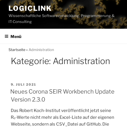
Zum
LOGICLINK
Inhalt
Wissenschaftliche Softwareentwicklung, Programmierung &
springen
IT-Consulting
Menü
Startseite
»
Administration
Kategorie:
Administration
VERÖFFENTLICHT
9. JULI 2021
AM
Neues Corona SEIR Workbench Update
Version 2.3.0
Das Robert Koch-Institut veröffentlicht jetzt seine
R₀-Werte nicht mehr als Excel-Liste auf der eigenen
Webseite, sondern als CSV_Datei auf GitHub. Die