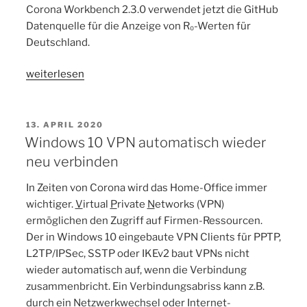
Corona Workbench 2.3.0 verwendet jetzt die GitHub
Datenquelle für die Anzeige von R₀-Werten für
Deutschland.
„Neues
weiterlesen
Corona
SEIR
Workbench
VERÖFFENTLICHT
13. APRIL 2020
AM
Update
Windows 10 VPN automatisch wieder
Version
neu verbinden
2.3.0“
In Zeiten von Corona wird das Home-Office immer
wichtiger.
V
irtual
P
rivate
N
etworks (VPN)
ermöglichen den Zugriff auf Firmen-Ressourcen.
Der in Windows 10 eingebaute VPN Clients für PPTP,
L2TP/IPSec, SSTP oder IKEv2 baut VPNs nicht
wieder automatisch auf, wenn die Verbindung
zusammenbricht. Ein Verbindungsabriss kann z.B.
durch ein Netzwerkwechsel oder Internet-