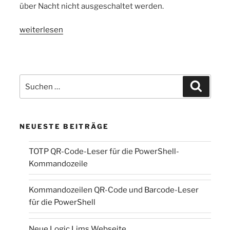
über Nacht nicht ausgeschaltet werden.
„Backup
weiterlesen
mit
NT“
Suchen
Suchen
nach:
NEUESTE BEITRÄGE
TOTP QR-Code-Leser für die PowerShell-
Kommandozeile
Kommandozeilen QR-Code und Barcode-Leser
für die PowerShell
Neue Logic Lims Webseite