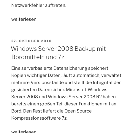
Netzwerkfehler auftreten.
„Windows
weiterlesen
10
VPN
automatisch
VERÖFFENTLICHT
27. OKTOBER 2010
AM
wieder
Windows Server 2008 Backup mit
neu
Bordmitteln und 7z
verbinden“
Eine serverbasierte Datensicherung speichert
Kopien wichtiger Daten, läuft automatisch, verwaltet
mehrere Versionsstände und stellt die Integrität der
gesicherten Daten sicher. Microsoft Windows
Server 2008 und Windows Server 2008 R2 haben
bereits einen großen Teil dieser Funktionen mit an
Bord. Den Rest liefert die Open Source
Kompressionssoftware 7z.
„Windows
weiterlesen