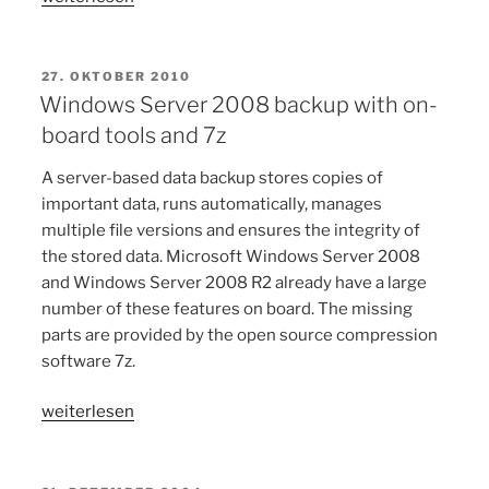
Server
2008
Backup
VERÖFFENTLICHT
27. OKTOBER 2010
AM
mit
Windows Server 2008 backup with on-
Bordmitteln
board tools and 7z
und
A server-based data backup stores copies of
7z“
important data, runs automatically, manages
multiple file versions and ensures the integrity of
the stored data. Microsoft Windows Server 2008
and Windows Server 2008 R2 already have a large
number of these features on board. The missing
parts are provided by the open source compression
software 7z.
„Windows
weiterlesen
Server
2008