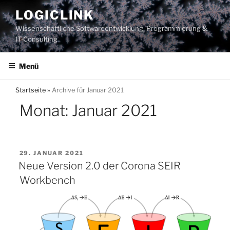
Zum
LOGICLINK
Inhalt
Wissenschaftliche Softwareentwicklung, Programmierung &
springen
IT-Consulting
Menü
Startseite
»
Archive für Januar 2021
Monat:
Januar 2021
VERÖFFENTLICHT
29. JANUAR 2021
AM
Neue Version 2.0 der Corona SEIR
Workbench