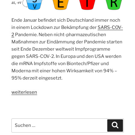
Ende Januar befindet sich Deutschland immer noch
in einem Lockdown zur Bekämpfung der
SARS-COV-
2
Pandemie. Neben nicht-pharmazeutischen
Maßnahmen zur Eindämmung der Pandemie starten
seit Ende Dezember weltweit Impfprogramme
gegen SARS-COV-2. In Europa und den USA werden
die mRNA Impfstoffe von Biontech/Pfizer und
Moderna mit einer hohen Wirksamkeit von 94% –
95% derzeit eingesetzt.
„Neue
weiterlesen
Version
2.0
der
Corona
Suchen
Suchen
SEIR
nach: