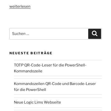
„Bekämpfung
weiterlesen
von
Superspreading
während
der
Suchen
Suchen
COVID-
nach:
19-
Pandemie“
NEUESTE BEITRÄGE
TOTP QR-Code-Leser für die PowerShell-
Kommandozeile
Kommandozeilen QR-Code und Barcode-Leser
für die PowerShell
Neue Logic Lims Webseite