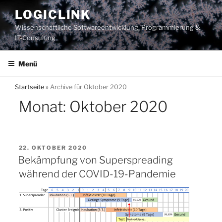
Zum
LOGICLINK
Inhalt
Wissenschaftliche Softwareentwicklung, Programmierung &
springen
IT-Consulting
Menü
Startseite
»
Archive für Oktober 2020
Monat:
Oktober 2020
VERÖFFENTLICHT
22. OKTOBER 2020
AM
Bekämpfung von Superspreading
während der COVID-19-Pandemie