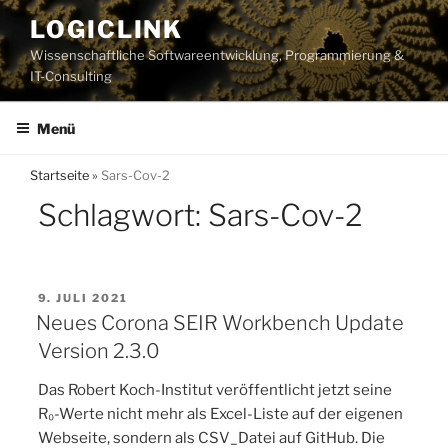
Zum
LOGICLINK
Inhalt
Wissenschaftliche Softwareentwicklung, Programmierung &
springen
IT-Consulting
Menü
Startseite
»
Sars-Cov-2
Schlagwort:
Sars-Cov-2
VERÖFFENTLICHT
9. JULI 2021
AM
Neues Corona SEIR Workbench Update
Version 2.3.0
Das Robert Koch-Institut veröffentlicht jetzt seine
R₀-Werte nicht mehr als Excel-Liste auf der eigenen
Webseite, sondern als CSV_Datei auf GitHub. Die