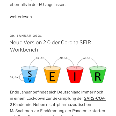
ebenfalls in der EU zugelassen.
„Corona
weiterlesen
SEIR
Workbench
Update
VERÖFFENTLICHT
29. JANUAR 2021
AM
Version
Neue Version 2.0 der Corona SEIR
2.2.0“
Workbench
Ende Januar befindet sich Deutschland immer noch
in einem Lockdown zur Bekämpfung der
SARS-COV-
2
Pandemie. Neben nicht-pharmazeutischen
Maßnahmen zur Eindämmung der Pandemie starten