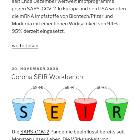
seit Ende Dezember weltweit Impfprogramme
gegen SARS-COV-2. In Europa und den USA werden
die mRNA Impfstoffe von Biontech/Pfizer und
Moderna mit einer hohen Wirksamkeit von 94% –
95% derzeit eingesetzt.
„Neue
weiterlesen
Version
2.0
der
VERÖFFENTLICHT
20. NOVEMBER 2020
AM
Corona
Corona SEIR Workbench
SEIR
Workbench“
Die
SARS-COV-2
Pandemie beeinflusst bereits seit
Monaten unser Leben. Die Wirksamkeit von