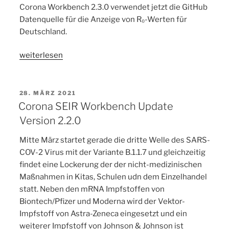
Corona Workbench 2.3.0 verwendet jetzt die GitHub
Datenquelle für die Anzeige von R₀-Werten für
Deutschland.
„Neues
weiterlesen
Corona
SEIR
Workbench
VERÖFFENTLICHT
28. MÄRZ 2021
AM
Update
Corona SEIR Workbench Update
Version
Version 2.2.0
2.3.0“
Mitte März startet gerade die dritte Welle des SARS-
COV-2 Virus mit der Variante B.1.1.7 und gleichzeitig
findet eine Lockerung der der nicht-medizinischen
Maßnahmen in Kitas, Schulen udn dem Einzelhandel
statt. Neben den mRNA Impfstoffen von
Biontech/Pfizer und Moderna wird der Vektor-
Impfstoff von Astra-Zeneca eingesetzt und ein
weiterer Impfstoff von Johnson & Johnson ist