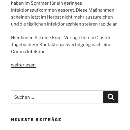
haben im Sommer für ein geringes
Infektionsaufkommen gesorgt. Diese Maßnahmen
scheinen jetzt im Herbst nicht mehr auszureichen
und die täglichen Infektionszahlen steigen rapide an.
Hier finden Sie eine Excel-Vorlage für ein Cluster-
Tagebuch zur Kontaktenachverfolgung nach einer
Corona Infektion.
„Bekämpfung
weiterlesen
von
Superspreading
während
der
Suchen
Suchen
COVID-
nach:
19-
Pandemie“
NEUESTE BEITRÄGE