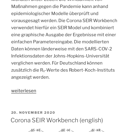
Maßnahmen gegen die Pandemie kann anhand
epidemiologischer Modelle überprüft und
vorausgesagt werden. Die Corona SEIR Workbench
verwendet hierfür ein SEIR Model und kombiniert
eine graphische Ausgabe der Ergebnisse mit einer
einfachen Parametereingabe. Die modellierten
Daten können länderweise mit den SARS-COV-2
Infektionsdaten der Johns-Hopkins-Universität
verglichen werden. Für Deutschland können
zusätzlich die R₀-Werte des Robert-Koch-Instituts
angezeigt werden.
„Corona
weiterlesen
SEIR
Workbench“
VERÖFFENTLICHT
20. NOVEMBER 2020
AM
Corona SEIR Workbench (english)