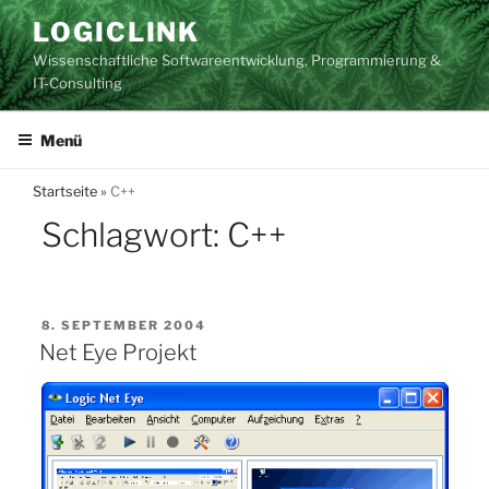
Zum
LOGICLINK
Inhalt
Wissenschaftliche Softwareentwicklung, Programmierung &
springen
IT-Consulting
Menü
Startseite
»
C++
Schlagwort:
C++
VERÖFFENTLICHT
8. SEPTEMBER 2004
AM
Net Eye Projekt