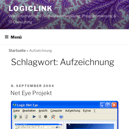
Zum
LOGICLINK
Inhalt
Wissenschaftliche Softwareentwicklung, Programmierung &
springen
IT-Consulting
Menü
Startseite
»
Aufzeichnung
Schlagwort:
Aufzeichnung
VERÖFFENTLICHT
8. SEPTEMBER 2004
AM
Net Eye Projekt