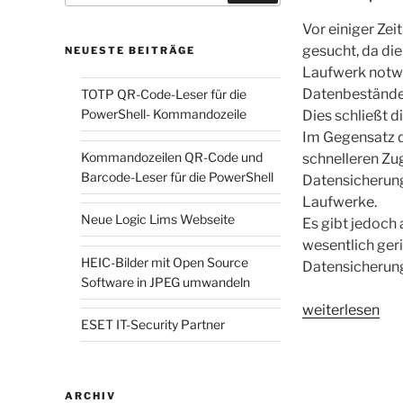
Vor einiger Ze
gesucht, da die
NEUESTE BEITRÄGE
Laufwerk notwe
Datenbestände 
TOTP QR-Code-Leser für die
PowerShell- Kommandozeile
Dies schließt 
Im Gegensatz d
Kommandozeilen QR-Code und
schnelleren Zug
Barcode-Leser für die PowerShell
Datensicherung 
Laufwerke.
Neue Logic Lims Webseite
Es gibt jedoch
wesentlich ger
HEIC-Bilder mit Open Source
Datensicherung
Software in JPEG umwandeln
„Backupskript
weiterlesen
ESET IT-Security Partner
für
CD-
R“
ARCHIV