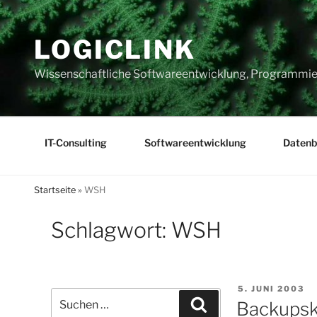
Zum
Inhalt
LOGICLINK
springen
Wissenschaftliche Softwareentwicklung, Programmier
IT-Consulting
Softwareentwicklung
Datenb
Startseite
»
WSH
Schlagwort:
WSH
VERÖFFENTLI
5. JUNI 2003
Suchen
AM
Suchen
Backupsk
nach: